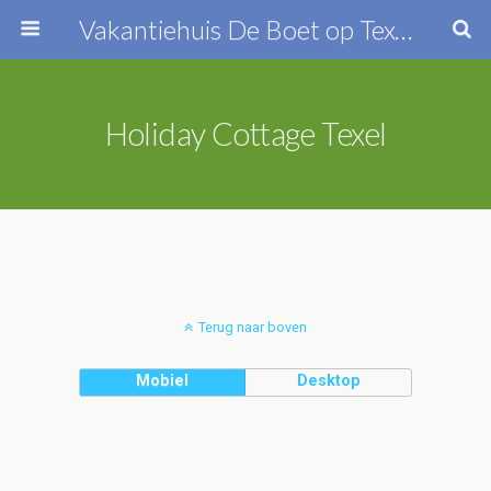
Vakantiehuis De Boet op Texel
Holiday Cottage Texel
Terug naar boven
Mobiel
Desktop