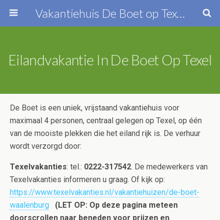
Vakantiehuis De Boet op Texel
Eilandvakantie In De Boet Op Texel
De Boet is een uniek, vrijstaand vakantiehuis voor
maximaal 4 personen, centraal gelegen op Texel, op één
van de mooiste plekken die het eiland rijk is. De verhuur
wordt verzorgd door:
Texelvakanties
: tel.:
0222-317542
. De medewerkers van
Texelvakanties informeren u graag. Of kijk op:
https://www.texelvakanties.nl/vakantiehuizen/de-boet-
waalenburg
(LET OP: Op deze pagina meteen
doorscrollen naar beneden voor prijzen en